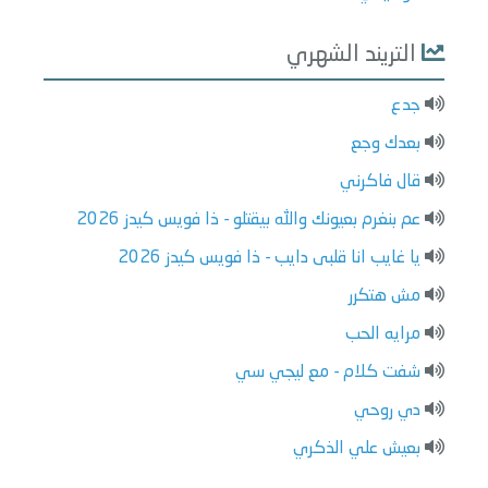
التريند الشهري
جدع
بعدك وجع
قال فاكرني
عم بنغرم بعيونك والله بيقتلو - ذا فويس كيدز 2026
يا غايب انا قلبى دايب - ذا فويس كيدز 2026
مش هتكرر
مرايه الحب
شفت كلام - مع ليجي سي
دي روحي
بعيش علي الذكري