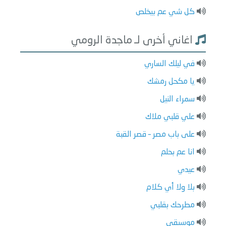
كل شي عم بيخلص
اغاني أخرى لـ ماجدة الرومي
في ليلك الساري
يا مكحل رمشك
سمراء النيل
علي قلبي ملاك
على باب مصر – قصر القبة
انا عم بحلم
عيدي
بلا ولا أي كلام
مطرحك بقلبي
موسيقي