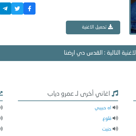
تحميل الاغنية
اغنية التالية : القدس دي ارضنا
اغاني أخرى لـ عمرو دياب
اه حبيبي
قلوع
حنيت