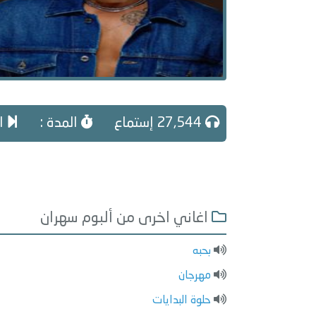
27,544 إستماع
المدة :
ال
اغاني اخرى من ألبوم سهران
بحبه
مهرجان
حلوة البدايات