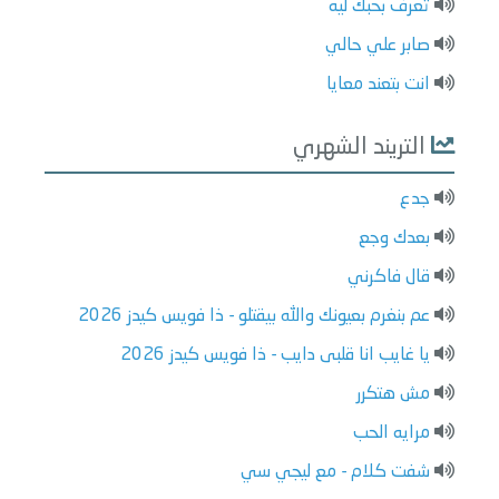
تعرف بحبك ليه
صابر علي حالي
انت بتعند معايا
التريند الشهري
جدع
بعدك وجع
قال فاكرني
عم بنغرم بعيونك والله بيقتلو - ذا فويس كيدز 2026
يا غايب انا قلبى دايب - ذا فويس كيدز 2026
مش هتكرر
مرايه الحب
شفت كلام - مع ليجي سي