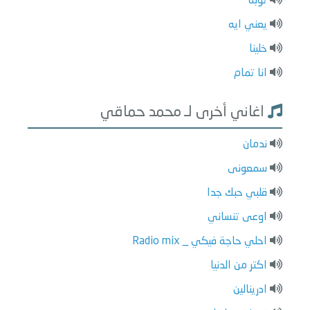
توبه
يعني ايه
خلينا
انا تمام
اغاني أخرى لـ محمد حماقي
ندمان
سمعونى
قلبي حبك جدا
اوعى تنساني
احلي حاجة فيكي _ Radio mix
اكتر من الدنيا
ادرينالين