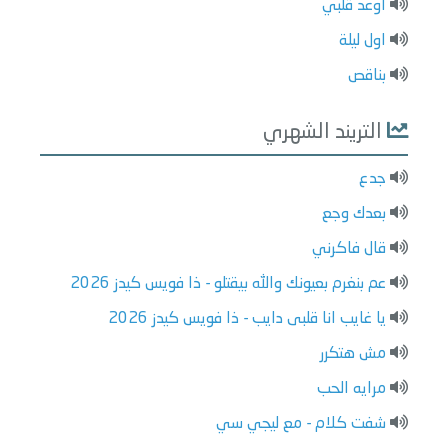
اوعد قلبي
اول ليلة
بناقص
التريند الشهري
جدع
بعدك وجع
قال فاكرني
عم بنغرم بعيونك والله بيقتلو - ذا فويس كيدز 2026
يا غايب انا قلبى دايب - ذا فويس كيدز 2026
مش هتكرر
مرايه الحب
شفت كلام - مع ليجي سي