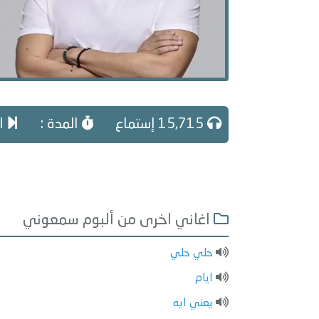
15,715 إستماع
المدة :
ال
اغاني اخرى من ألبوم سمعوني
حلي حلي
ايام
يعني ايه