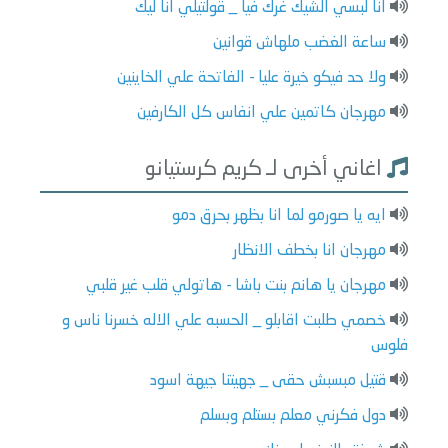
انا لبسي الشيك غرك فيا _ قولتيلي انا ليك
ساعة الغضب ملهاش قوانين
ولا حد فيكو خيرة عليا - الفاتحة علي الخاينين
مهرجان كاتمين علي انفاس كل الكارفين
اغاني أخرى لـ كريم كرستيانو
ايه يا صورمو لما انا بظهر بحرق دمو
مهرجان انا بخطف الانظار
مهرجان يا هانم بنت باشا - هاتولي قلب غير قلبي
خصمي طلبت اقابلو _ الحسبه علي الاله خسرنا ناس و
فلوس
قتيل مبسبش حقى _ جهيتنا جيهة اسود
دول فكرني معلم بستلم وبسلم