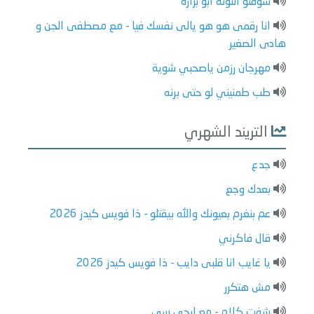
شوفتو النونه ابو بزازه
انا رقمى هو هو يالى نفسك فيا - مع مصطفى الجن و
هادى الصغير
مهرجان رزمن ياصحبي شوية
طب طمنيني لو حتى برنه
التريند الشهري
جدع
بعدك وجع
عم بنغرم بعيونك والله بيقتلو - ذا فويس كيدز 2026
قال فاكرني
يا غايب انا قلبى دايب - ذا فويس كيدز 2026
مش هتكرر
شفت كلام - مع ليجي سي