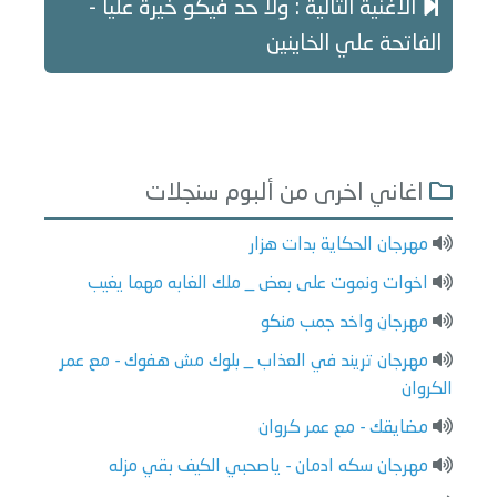
الاغنية التالية : ولا حد فيكو خيرة عليا -
الفاتحة علي الخاينين
اغاني اخرى من ألبوم سنجلات
مهرجان الحكاية بدات هزار
اخوات ونموت على بعض _ ملك الغابه مهما يغيب
مهرجان واخد جمب منكو
مهرجان تريند في العذاب _ بلوك مش هفوك - مع عمر
الكروان
مضايقك - مع عمر كروان
مهرجان سكه ادمان - ياصحبي الكيف بقي مزله