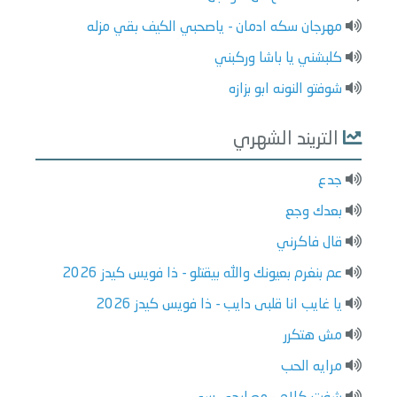
مهرجان سكه ادمان - ياصحبي الكيف بقي مزله
كلبشني يا باشا وركبني
شوفتو النونه ابو بزازه
التريند الشهري
جدع
بعدك وجع
قال فاكرني
عم بنغرم بعيونك والله بيقتلو - ذا فويس كيدز 2026
يا غايب انا قلبى دايب - ذا فويس كيدز 2026
مش هتكرر
مرايه الحب