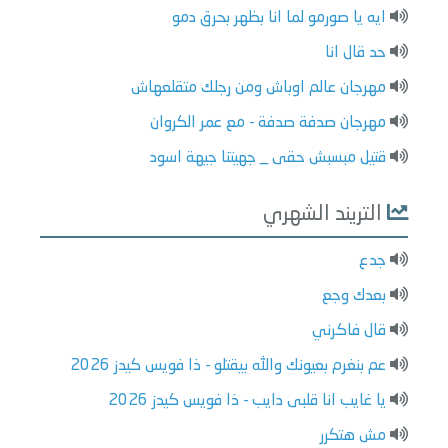
ايه يا صورمو لما انا بظهر بحرق دمو
حد قال انا
مهرجان عالم اوباش ومن رجلك متقلعهاش
مهرجان صدفة صدفة - مع عمر الكروان
قتيل مبسبش حقى _ جهيتنا جيهة اسود
التريند الشهري
جدع
بعدك وجع
قال فاكرني
عم بنغرم بعيونك والله بيقتلو - ذا فويس كيدز 2026
يا غايب انا قلبى دايب - ذا فويس كيدز 2026
مش هتكرر