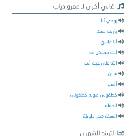
اغاني أخرى لـ عمرو دياب
روحي أنا
ياريت سنك
أنا عاشق
انت مقلتش ليه
الله علي حبك أنت
سنين
أغيب
خطفوني عيونه خطفوني
الحفلة
السكة مش طويلة
التريند الشهري