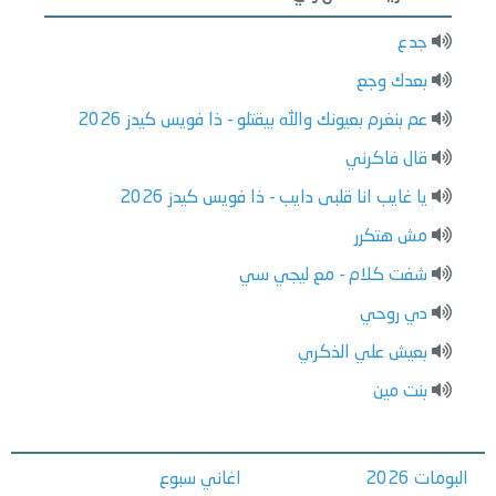
جدع
بعدك وجع
عم بنغرم بعيونك والله بيقتلو - ذا فويس كيدز 2026
قال فاكرني
يا غايب انا قلبى دايب - ذا فويس كيدز 2026
مش هتكرر
شفت كلام - مع ليجي سي
دي روحي
بعيش علي الذكري
بنت مين
البومات 2026
اغاني سبوع