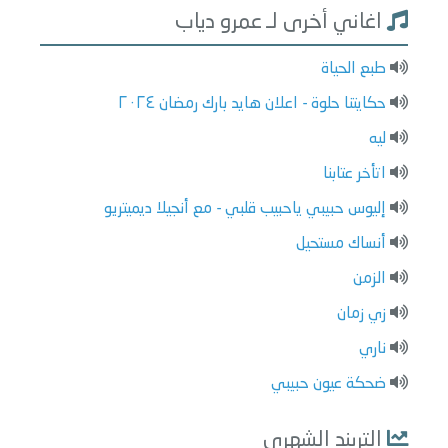
اغاني أخرى لـ عمرو دياب
طبع الحياة
حكايتنا حلوة - اعلان هايد بارك رمضان ٢٠٢٤
ليه
اتأخر عتابنا
إليوس حبيبي ياحبيب قلبي - مع أنجيلا ديميتريو
أنساك مستحيل
الزمن
زي زمان
ناري
ضحكة عيون حبيبي
التريند الشهري