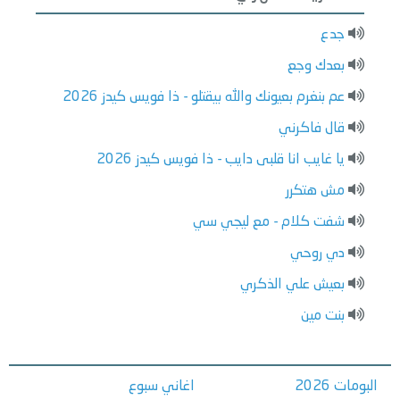
جدع
بعدك وجع
عم بنغرم بعيونك والله بيقتلو - ذا فويس كيدز 2026
قال فاكرني
يا غايب انا قلبى دايب - ذا فويس كيدز 2026
مش هتكرر
شفت كلام - مع ليجي سي
دي روحي
بعيش علي الذكري
بنت مين
البومات 2026
اغاني سبوع