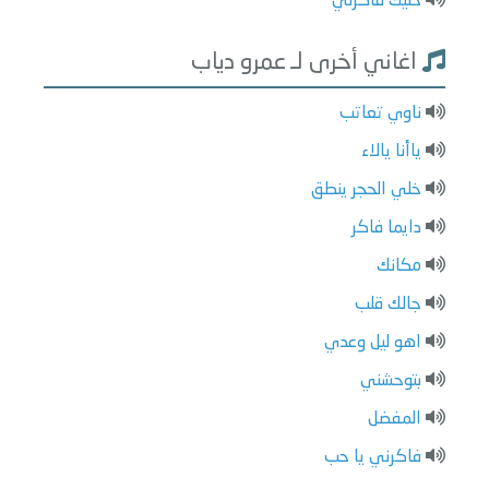
خليك فاكرني
اغاني أخرى لـ عمرو دياب
ناوي تعاتب
ياأنا يالاء
خلي الحجر ينطق
دايما فاكر
مكانك
جالك قلب
اهو ليل وعدي
بتوحشني
المفضل
فاكرني يا حب