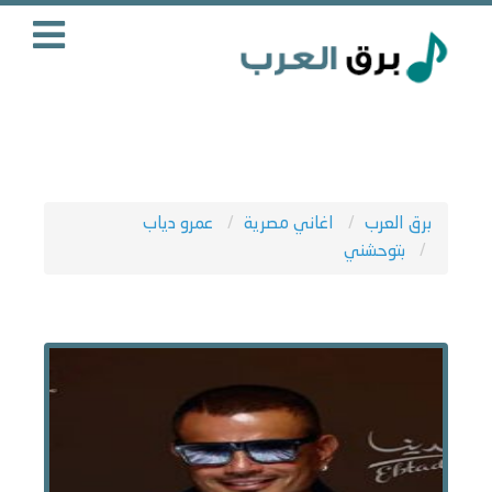
برق العرب
اغاني مصرية
عمرو دياب
بتوحشني