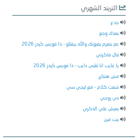
التريند الشهري
جدع
بعدك وجع
عم بنغرم بعيونك والله بيقتلو - ذا فويس كيدز 2026
قال فاكرني
يا غايب انا قلبى دايب - ذا فويس كيدز 2026
مش هتكرر
شفت كلام - مع ليجي سي
دي روحي
بعيش علي الذكري
بنت مين