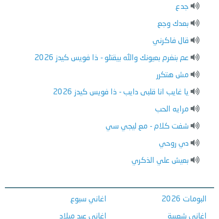
جدع
بعدك وجع
قال فاكرني
عم بنغرم بعيونك والله بيقتلو - ذا فويس كيدز 2026
مش هتكرر
يا غايب انا قلبى دايب - ذا فويس كيدز 2026
مرايه الحب
شفت كلام - مع ليجي سي
دي روحي
بعيش علي الذكري
البومات 2026
اغاني سبوع
اغاني شعبية
اغاني عيد ميلاد