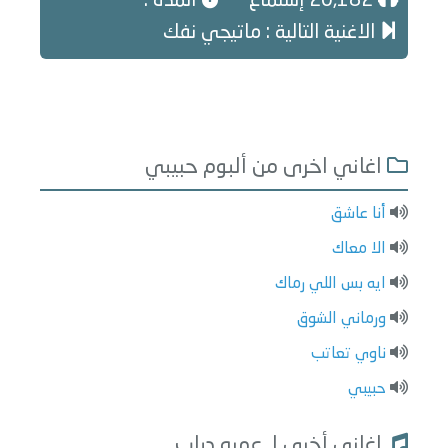
20,182 إستماع
المدة :
الاغنية التالية : ماتيجي نفك
اغاني اخرى من ألبوم حبيبي
أنا عاشق
الا معاك
ايه بس اللي رماك
ورماني الشوق
ناوي تعاتب
حبيبي
اغاني أخرى لـ عمرو دياب