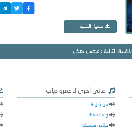
تحميل الاغنية
اغنية التالية : عكس بعض
اغاني أخرى لـ عمرو دياب
من 6 ل 9
واحنا معاك
خلاص سمحتك