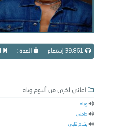
39,861 إستماع
المدة :
ال
اغاني اخرى من ألبوم وياه
وياه
طمني
بقدم قلبي