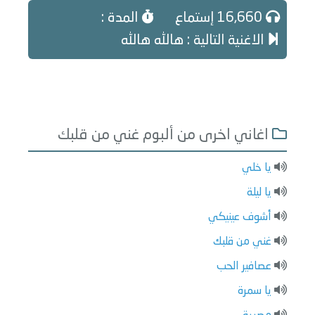
16,660 إستماع
المدة :
الاغنية التالية : هالله هالله
اغاني اخرى من ألبوم غني من قلبك
يا خلي
يا ليلة
أشوف عينيكي
غني من قلبك
عصافير الحب
يا سمرة