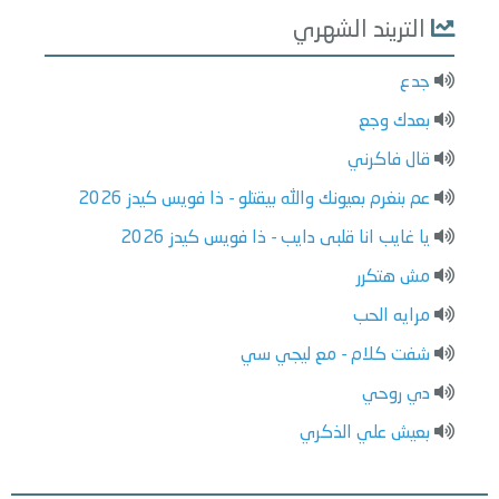
التريند الشهري
جدع
بعدك وجع
قال فاكرني
عم بنغرم بعيونك والله بيقتلو - ذا فويس كيدز 2026
يا غايب انا قلبى دايب - ذا فويس كيدز 2026
مش هتكرر
مرايه الحب
شفت كلام - مع ليجي سي
دي روحي
بعيش علي الذكري