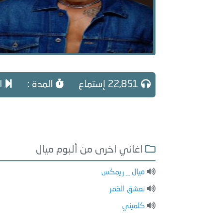
22,851 إستماع
المدة :
ال
اغاني اخرى من ألبوم ميال
ميال _ ريمكس
نعشق القمر
كلميني