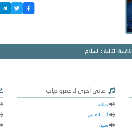
اغنية التالية : السلام
اغاني أخرى لـ عمرو دياب
جيتلك
أنت الغالي
سنين