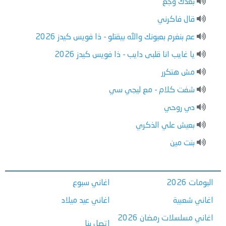
بعدك وجع
قال فاكرني
عم بنغرم بعيونك والله بيقتلو - ذا فويس كيدز 2026
يا غايب انا قلبى دايب - ذا فويس كيدز 2026
مش هتكرر
شفت كلام - مع ليجي سي
دي روحي
بعيش علي الذكري
بنت مين
البومات 2026
اغاني سبوع
اغاني شعبية
اغاني عيد ميلاد
اغاني مسلسلات رمضان 2026
اتصل بنا