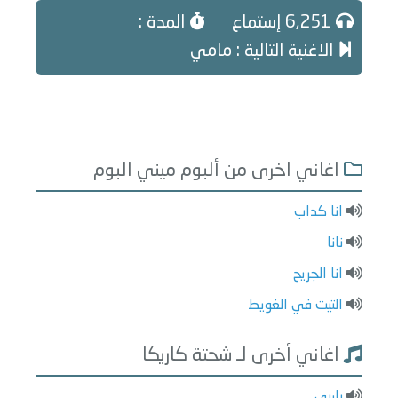
6,251 إستماع
المدة :
الاغنية التالية : مامي
اغاني اخرى من ألبوم ميني البوم
انا كداب
نانا
انا الجريح
التيت في الغويط
اغاني أخرى لـ شحتة كاريكا
باربي