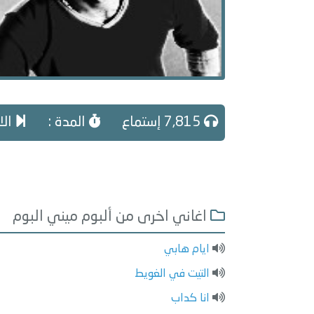
7,815 إستماع
المدة :
الا
اغاني اخرى من ألبوم ميني البوم
ايام هابي
التيت في الغويط
انا كداب