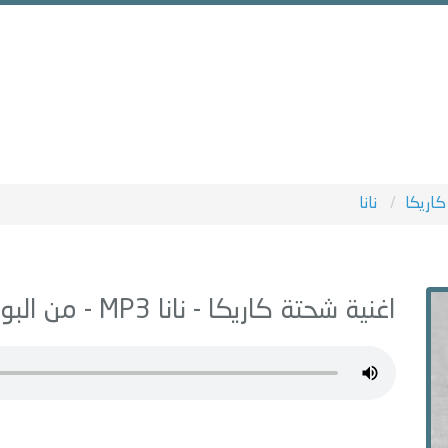
اريكا
نانا
اغنية شحتة كاريكا -
نانا
MP3 - من البوم