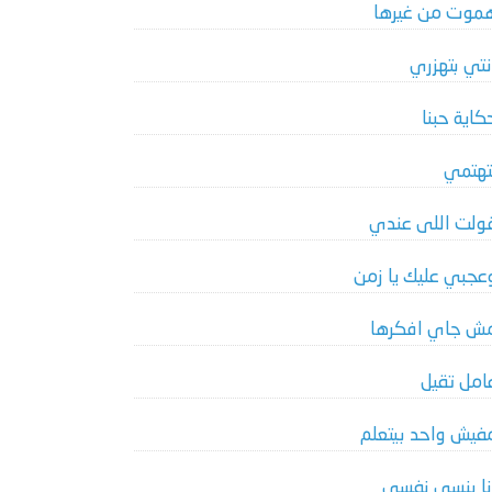
موت من غيرها
نتي بتهزري
كاية حبنا
تهتمي
ولت اللى عندي
عجبي عليك يا زمن
ش جاي افكرها
امل تقيل
فيش واحد بيتعلم
نا بنسي نفسي