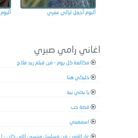
ألبوم أجمل ليالي عمري
ألبوم 
اغاني رامي صبري
مكالمة كل يوم - من فيلم ريد فلاج
خليكي هنا
يا بختي بيه
قصة حب
اسمعيني
غار القمر - من مسلسل وننسى اللي كان - ل