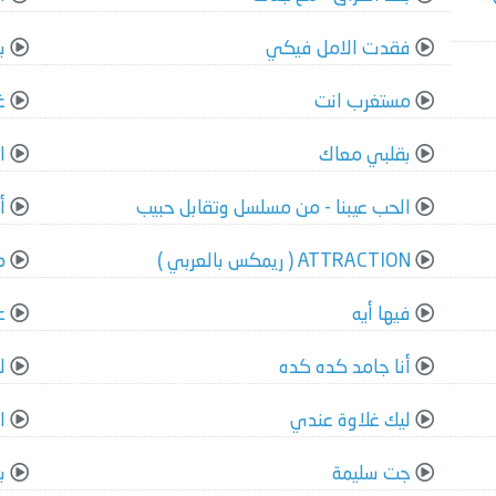
فقدت الامل فيكي
ب
مستغرب انت
غ
بقلبي معاك
ا
الحب عيبنا - من مسلسل وتقابل حبيب
أ
ATTRACTION ( ريمكس بالعربي )
م
فيها أيه
ع
أنا جامد كده كده
ل
ليك غلاوة عندي
ا
جت سليمة
ب