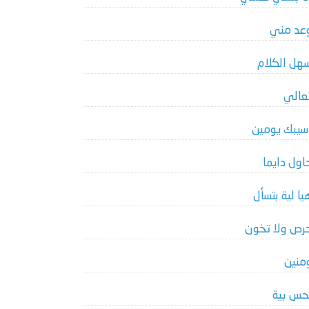
عد مني
هل الكلام
عالي
سيبك يومين
اول دايما
يا لية بتسأل
رص ولا تخون
منين
حس بية