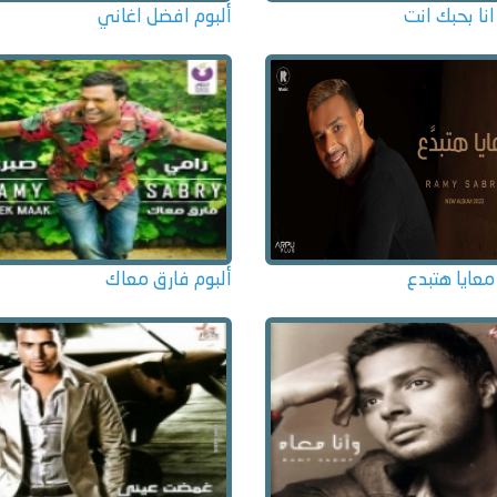
انا بحبك انت
ألبوم افضل اغاني
معايا هتبدع
ألبوم فارق معاك