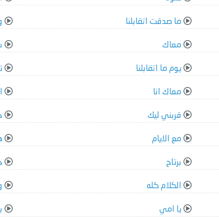
ما صدقت اتقابلنا
و
معاك
س
يوم ما اتقابلنا
ت
معاك انا
ا
قربني ليك
ح
مع الايام
ه
برتاح
ح
الكلام كله
و
يا امي
ب