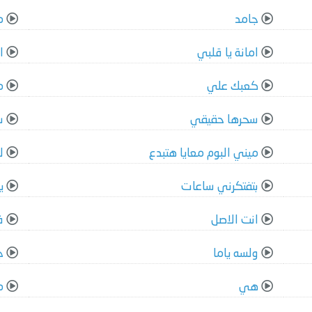
جامد
م
امانة يا قلبي
ا
كعبك علي
م
سحرها حقيقي
س
ميني البوم معايا هتبدع
ل
بتفتكرني ساعات
ي
انت الاصل
ف
ولسه ياما
ج
هي
م