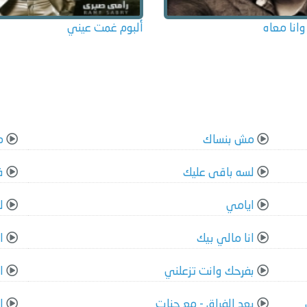
وانا معاه
ألبوم غمت عيني
مش بنساك
مو
لسه باقى عليك
ف
ايامي
ل
انا مالي بيك
ا
بفرحك وانت تزعلني
ا
بعد الفراق - مع جنات
ا