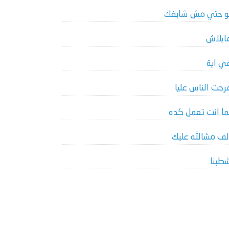
و حتي مش شايفك
ابلاش
ي اية
رجت الناس عليا
ما انت تعمل كده
لف مشالله عليك
طبنا