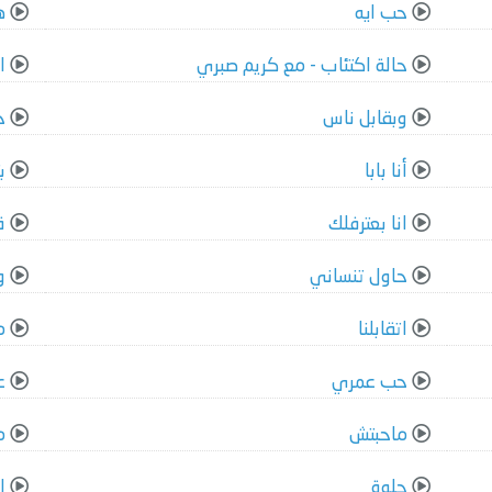
حب ايه
ه
حالة اكتئاب - مع كريم صبري
ا
وبقابل ناس
ح
أنا بابا
ب
انا بعترفلك
ق
حاول تنساني
و
اتقابلنا
م
حب عمري
ع
ماحبتش
م
حلوة
ا