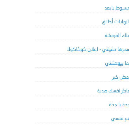
بسوط يابعد
لنهايات أخلاق
لك الفرفشة
حرها حقيقي - اعلان كوكاكولا
ما بيوحشني
مكن خير
اكر نفسك هدية
دة يا جدة
ع نفسي