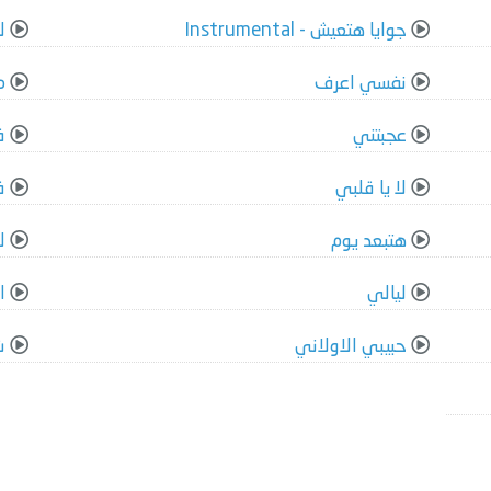
جوايا هتعيش - Instrumental
ل
نفسي اعرف
م
عجبتني
ف
لا يا قلبي
ف
هتبعد يوم
ل
ليالي
ا
حبيبي الاولاني
ش