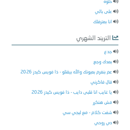
حلوة
على بالي
انا بعترفلك
التريند الشهري
جدع
بعدك وجع
عم بنغرم بعيونك والله بيقتلو - ذا فويس كيدز 2026
قال فاكرني
يا غايب انا قلبى دايب - ذا فويس كيدز 2026
مش هتكرر
شفت كلام - مع ليجي سي
دي روحي