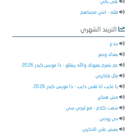
على بالي
فلته - انتي مجنناهم
التريند الشهري
جدع
بعدك وجع
عم بنغرم بعيونك والله بيقتلو - ذا فويس كيدز 2026
قال فاكرني
يا غايب انا قلبى دايب - ذا فويس كيدز 2026
مش هتكرر
شفت كلام - مع ليجي سي
دي روحي
بعيش علي الذكري