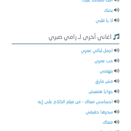
الف مشالله عليك
بحبك
لا يا قلبي
اغاني أخرى لـ رامي صبري
اجمل ليالي عمري
حب عمري
بتهتمي
مش فارق
جوايا هتعيش
احساسي معاك - من فيلم الكلام على إيه
سحرها حقيقي
معاك