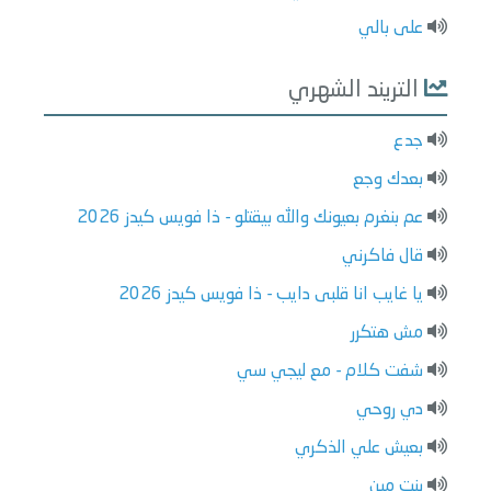
على بالي
التريند الشهري
جدع
بعدك وجع
عم بنغرم بعيونك والله بيقتلو - ذا فويس كيدز 2026
قال فاكرني
يا غايب انا قلبى دايب - ذا فويس كيدز 2026
مش هتكرر
شفت كلام - مع ليجي سي
دي روحي
بعيش علي الذكري
بنت مين