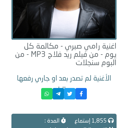
اغنية رامي صبري -
مكالمة كل
يوم - من فيلم ريد فلاج
MP3 - من
البوم
سنجلات
الأغنية لم تصدر بعد او جاري رفعها
حاليا
1,855 إستماع
المدة :