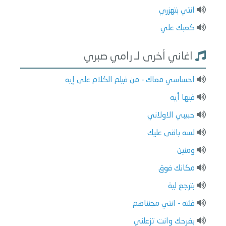
انتي بتهزري
كعبك علي
اغاني أخرى لـ رامي صبري
احساسي معاك - من فيلم الكلام على إيه
فيها أيه
حبيبي الاولاني
لسه باقى عليك
ومنين
مكانك فوق
بترجع لية
فلته - انتي مجنناهم
بفرحك وانت تزعلني