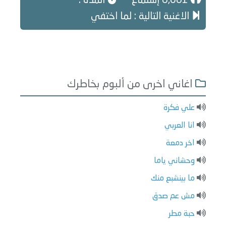
6,061 إستماع
المدة :
الاغنية التالية : لما اختفي
اغاني اخرى من ألبوم بخاطرك
علي فكرة
انا العربي
اخر دمعة
وحشاني ياما
ما بينشبع منك
مش عم صدق
حبة مطر