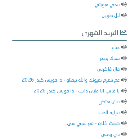
محي هويتي
ليل طويل
التريند الشهري
جدع
بعدك وجع
قال فاكرني
عم بنغرم بعيونك والله بيقتلو - ذا فويس كيدز 2026
يا غايب انا قلبى دايب - ذا فويس كيدز 2026
مش هتكرر
مرايه الحب
شفت كلام - مع ليجي سي
دي روحي