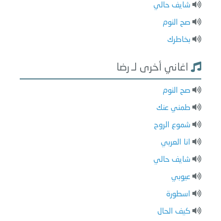
شايف حالي
صح النوم
بخاطرك
اغاني أخرى لـ رضا
صح النوم
طمني عنك
شموع الروح
انا العربي
شايف حالي
عيوبي
اسطورة
كيف الحال