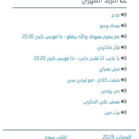
التريند الشهري
جدع
بعدك وجع
عم بنغرم بعيونك والله بيقتلو - ذا فويس كيدز 2026
قال فاكرني
يا غايب انا قلبى دايب - ذا فويس كيدز 2026
مش هتكرر
شفت كلام - مع ليجي سي
دي روحي
بعيش علي الذكري
بنت مين
البومات 2026
اغاني سبوع