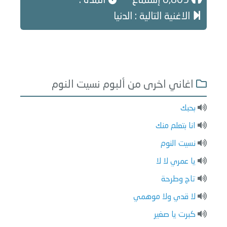
6,805 إستماع
المدة :
الاغنية التالية : الدنيا
اغاني اخرى من ألبوم نسيت النوم
بحبك
انا بتعلم منك
نسيت النوم
يا عمري لا لا
تاج وطرحة
لا قدي ولا موهمي
كبرت يا صغير