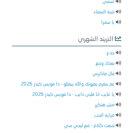
اسمي
شبة السماء
يا سمرا
التريند الشهري
جدع
بعدك وجع
قال فاكرني
عم بنغرم بعيونك والله بيقتلو - ذا فويس كيدز 2026
يا غايب انا قلبى دايب - ذا فويس كيدز 2026
مش هتكرر
مرايه الحب
شفت كلام - مع ليجي سي