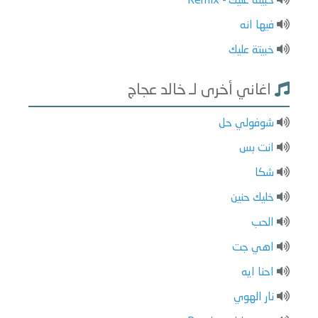
خبيته عليك - Remix
فيها انه
خبيتة عليك
اغاني أخرى لـ خالد عجاج
شوفولي حل
انت بس
شكا
خليك حنين
الحب
اهي جت
احنا ايه
نار الهوي