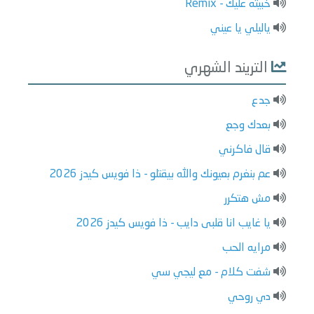
خبيته عليك - Remix
ياليلي يا عيني
التريند الشهري
جدع
بعدك وجع
قال فاكرني
عم بنغرم بعيونك والله بيقتلو - ذا فويس كيدز 2026
مش هتكرر
يا غايب انا قلبى دايب - ذا فويس كيدز 2026
مرايه الحب
شفت كلام - مع ليجي سي
دي روحي