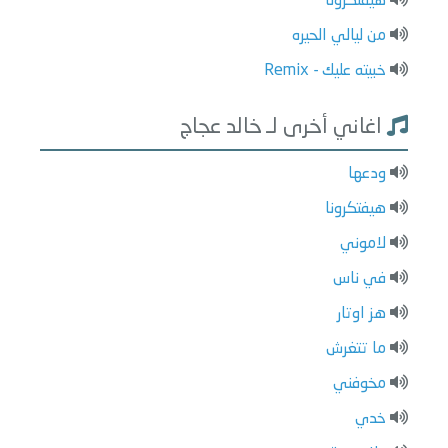
هيفتكرونا
من ليالي الحيره
خبيته عليك - Remix
اغاني أخرى لـ خالد عجاج
ودعها
هيفتكرونا
لاموني
في ناس
هز اوتار
ما تتغرش
مخوفني
خدي