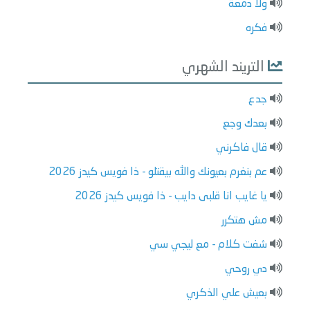
ولا دمعة
فكره
التريند الشهري
جدع
بعدك وجع
قال فاكرني
عم بنغرم بعيونك والله بيقتلو - ذا فويس كيدز 2026
يا غايب انا قلبى دايب - ذا فويس كيدز 2026
مش هتكرر
شفت كلام - مع ليجي سي
دي روحي
بعيش علي الذكري