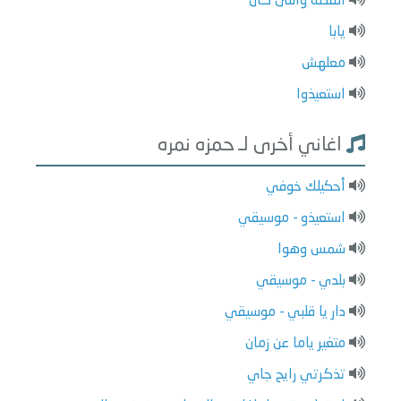
القصة واللى كان
يابا
معلهش
استعيذوا
اغاني أخرى لـ حمزه نمره
أحكيلك خوفي
استعيذو - موسيقي
شمس وهوا
بلدي - موسيقي
دار يا قلبي - موسيقي
متغير ياما عن زمان
تذكرتي رايح جاي