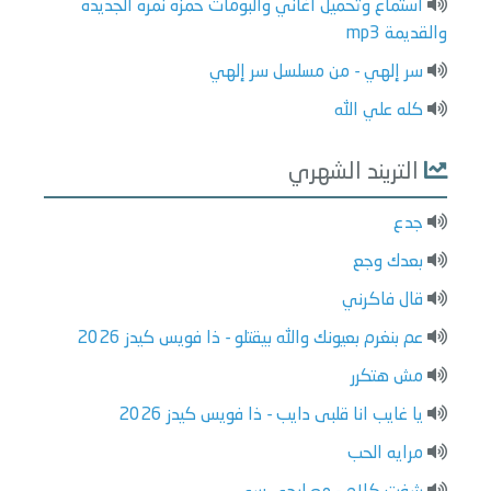
استماع وتحميل اغاني والبومات حمزه نمره الجديده
والقديمة mp3
سر إلهي - من مسلسل سر إلهي
كله علي الله
التريند الشهري
جدع
بعدك وجع
قال فاكرني
عم بنغرم بعيونك والله بيقتلو - ذا فويس كيدز 2026
مش هتكرر
يا غايب انا قلبى دايب - ذا فويس كيدز 2026
مرايه الحب