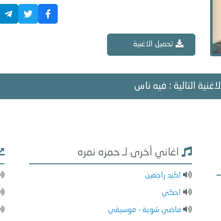
تحميل الاغنية
اغنية التالية : فيه ناس
اغاني أخرى لـ حمزه نمره
اكيد راجعين
احكي
فاضي شوية - موسيقي