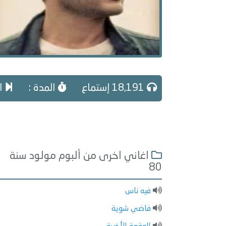
18,191 إستماع
المدة :
ال
اغاني اخرى من ألبوم مولود سنة
80
فيه ناس
فاضي شوية