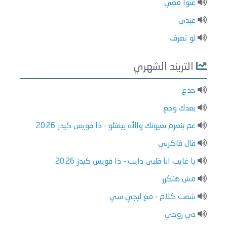
غنوا معي
عيدي
لو تعرف
التريند الشهري
جدع
بعدك وجع
عم بنغرم بعيونك والله بيقتلو - ذا فويس كيدز 2026
قال فاكرني
يا غايب انا قلبى دايب - ذا فويس كيدز 2026
مش هتكرر
شفت كلام - مع ليجي سي
دي روحي