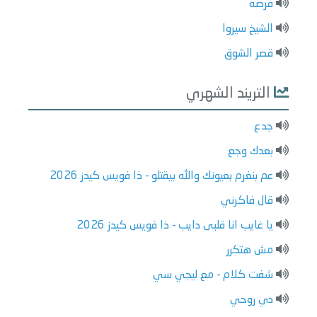
فرصة
الشيخ سيروا
قصر الشوق
التريند الشهري
جدع
بعدك وجع
عم بنغرم بعيونك والله بيقتلو - ذا فويس كيدز 2026
قال فاكرني
يا غايب انا قلبى دايب - ذا فويس كيدز 2026
مش هتكرر
شفت كلام - مع ليجي سي
دي روحي