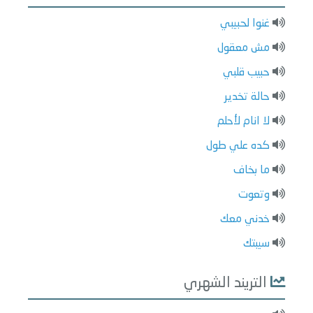
غنوا لحبيبي
مش معقول
حبيب قلبي
حالة تخدير
لا انام لأحلم
كده علي طول
ما بخاف
وتعوت
خدني معك
سيبتك
التريند الشهري