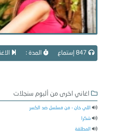
847 إستماع
المدة :
الاغني
اغاني اخرى من ألبوم سنجلات
اللي خان - من مسلسل ضد الكسر
شكرا
المطلقة