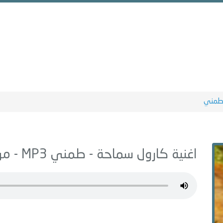
مني
اغنية كارول سماحة -
طمني
MP3 - من البوم