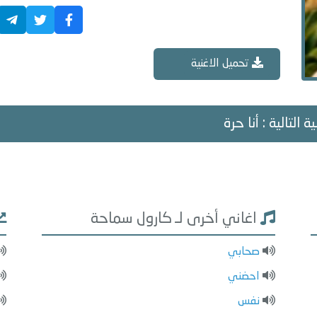
تحميل الاغنية
ة التالية : أنا حرة
اغاني أخرى لـ كارول سماحة
صحابي
احضني
نفس