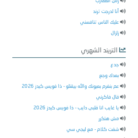
زمن العقارب
أنا لدرجت ترند
عليك الناس تنافسني
زلزال
التريند الشهري
جدع
بعدك وجع
عم بنغرم بعيونك والله بيقتلو - ذا فويس كيدز 2026
قال فاكرني
يا غايب انا قلبى دايب - ذا فويس كيدز 2026
مش هتكرر
شفت كلام - مع ليجي سي