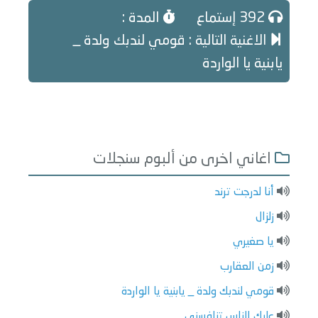
392 إستماع
المدة :
الاغنية التالية : قومي لندبك ولدة _
يابنية يا الواردة
اغاني اخرى من ألبوم سنجلات
أنا لدرجت ترند
زلزال
يا صغيري
زمن العقارب
قومي لندبك ولدة _ يابنية يا الواردة
عليك الناس تنافسني