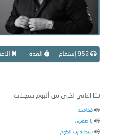
952 إستماع
المدة :
الاغني
اغاني اخرى من ألبوم سنجلات
فخامتك
يا صغيري
سبحانه رب الكوم