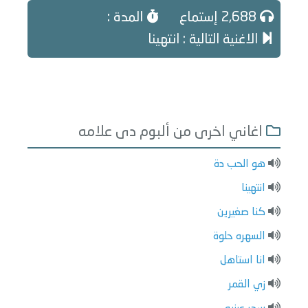
2,688 إستماع
المدة :
الاغنية التالية : انتهينا
اغاني اخرى من ألبوم دى علامه
هو الحب دة
انتهينا
كنا صغيرين
السهره حلوة
انا استاهل
زي القمر