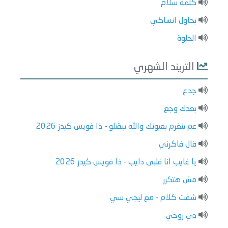
كلمة سلام
بحاول انساكي
الحلوة
التريند الشهري
جدع
بعدك وجع
عم بنغرم بعيونك والله بيقتلو - ذا فويس كيدز 2026
قال فاكرني
يا غايب انا قلبى دايب - ذا فويس كيدز 2026
مش هتكرر
شفت كلام - مع ليجي سي
دي روحي