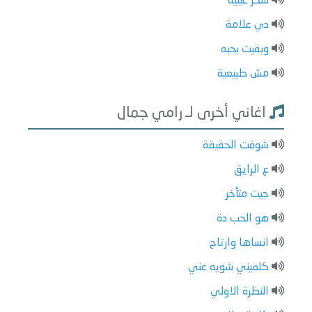
سحر عينيه
دي علامة
وبقيت بحبه
مش طبيعية
اغاني أخرى لـ رامي جمال
شوفت الحقيقة
ع الرايق
جيت متأخر
هو الحب دة
انساها وارتاح
كلميني شويه عني
النظرة الاولي