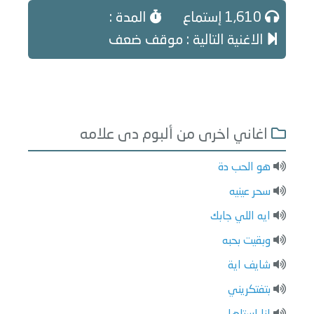
1,610 إستماع
المدة :
الاغنية التالية : موقف ضعف
اغاني اخرى من ألبوم دى علامه
هو الحب دة
سحر عينيه
ايه اللي جابك
وبقيت بحبه
شايف اية
بتفتكريني