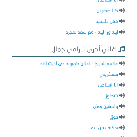
انا استاهل
كنا صغيرين
مش طبيعية
ليله ورا ليله - مع سعد لمجرد
اغاني أخرى لـ رامي جمال
علامه للتاريخ - اعلان كمبوند دي لايت لاند
بتفتكريني
انا استاهل
بتتجاوز
واحشين بعض
فوق
هخاف من ايه