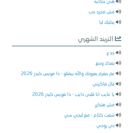
هي حكاية
مش مجرد حب
يخليك ليا
التريند الشهري
جدع
بعدك وجع
عم بنغرم بعيونك والله بيقتلو - ذا فويس كيدز 2026
قال فاكرني
يا غايب انا قلبى دايب - ذا فويس كيدز 2026
مش هتكرر
شفت كلام - مع ليجي سي
دي روحي