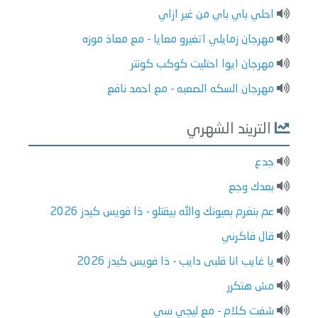
احلي باي باي من غير ازاي
مهرجان زمايلي اتغيرو معايا - مع معاذ موزه
مهرجان ايوا احتليت كوكب كونتر
مهرجان السكه الصعبه - مع احمد نافع
التريند الشهري
جدع
بعدك وجع
عم بنغرم بعيونك والله بيقتلو - ذا فويس كيدز 2026
قال فاكرني
يا غايب انا قلبى دايب - ذا فويس كيدز 2026
مش هتكرر
شفت كلام - مع ليجي سي