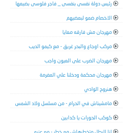
رئيس دولة نفسى بنفسى _ فاجر فلوسى بضيعها
الاخصام ضمو لبعضيهم
مهرجان مش فارقه معايا
مركب اوجاع والبحر غريق - مع كيمو الديب
مهرجان الضرب على العيون واجب
مهرجان محكمة ودخلنا علي المفرمة
هنروح الوادي
مامشيناش في الحرام - من مسلسل ولاد الشمس
كوكب الحورات يا كدابين
انا البطل متخطرهاش مع خطر - مع عنبه