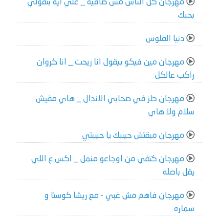
مهرجان كل الناس مش صافية _ علي ايه بتقولي
بحبك
دنيا الفلوس
مهرجان مين فيكو بيقول انا ريحت _ انا كروان
راكب عالكل
مهرجان طز في صحابي الاندال _ هاي مفيش
سلام ولا هاي
مهرجان مبقتش حبيبك يا حبيبتي
مهرجان كتفي من اوجاعو منمل _ اكس ع اللي
يقل باصله
مهرجان فاهم مش غبي - مع ريشا كوستا و
سماره