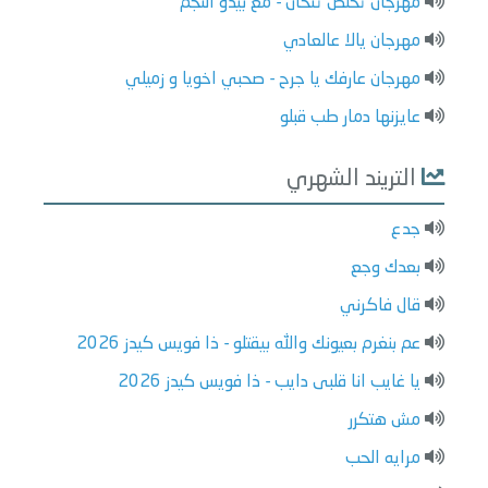
مهرجان تخلص تتخان - مع بيدو النجم
مهرجان يالا عالعادي
مهرجان عارفك يا جرح - صحبي اخويا و زميلي
عايزنها دمار طب قبلو
التريند الشهري
جدع
بعدك وجع
قال فاكرني
عم بنغرم بعيونك والله بيقتلو - ذا فويس كيدز 2026
يا غايب انا قلبى دايب - ذا فويس كيدز 2026
مش هتكرر
مرايه الحب