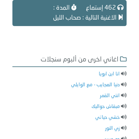
462 إستماع
المدة :
الاغنية التالية : صحاب الليل
اغاني اخرى من ألبوم سنجلات
انا ابن ابويا
دنيا العجايب - مع الوايلي
انتي القمر
مبقاش حواليك
خشي حياتي
زي النور