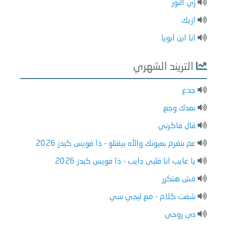
زي النور
ازيك
انا ابن ابويا
التريند الشهري
جدع
بعدك وجع
قال فاكرني
عم بنغرم بعيونك والله بيقتلو - ذا فويس كيدز 2026
يا غايب انا قلبى دايب - ذا فويس كيدز 2026
مش هتكرر
شفت كلام - مع ليجي سي
دي روحي