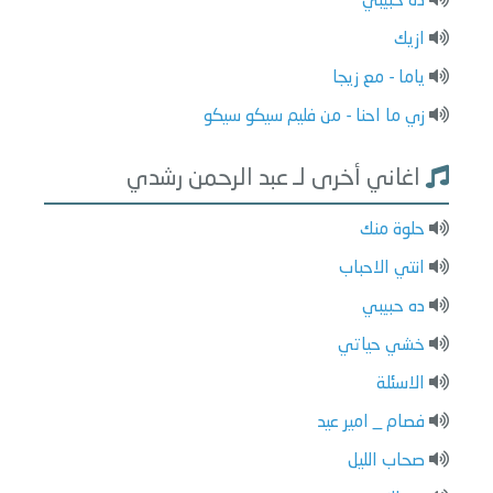
ده حبيبي
ازيك
ياما - مع زيجا
زي ما احنا - من فليم سيكو سيكو
اغاني أخرى لـ عبد الرحمن رشدي
حلوة منك
انتي الاحباب
ده حبيبي
خشي حياتي
الاسئلة
فصام _ امير عيد
صحاب الليل