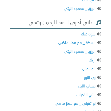
دلع قلبك
الرزق _ محمود الليثي
اغاني أخرى لـ عبد الرحمن رشدي
حلوة منك
السكة _ مع معتز ماضي
الرزق _ محمود الليثي
ازيك
الوشوش
زي النور
صحاب الليل
انتي الاحباب
لو تقبلي _ مع معتز ماضي