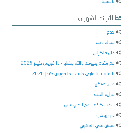
ياسمينا
التريند الشهري
جدع
بعدك وجع
قال فاكرني
عم بنغرم بعيونك والله بيقتلو - ذا فويس كيدز 2026
يا غايب انا قلبى دايب - ذا فويس كيدز 2026
مش هتكرر
مرايه الحب
شفت كلام - مع ليجي سي
دي روحي
بعيش علي الذكري