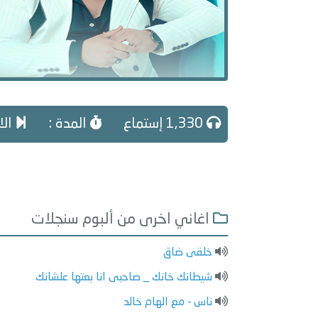
1,330 إستماع
المدة :
الا
اغاني اخرى من ألبوم سنجلات
خلقى ضاق
شيطانك خانك _ صاحبى انا بعتها علشانك
ناس - مع الهام خالد