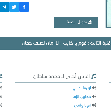
تحميل الاغنية
غنية التالية : قوم يا خايب - لا امان لصنف جعان
اغاني أخرى لـ محمد سلطان
لو ربنا اداني
كدابين الزفا
ابويا وامي