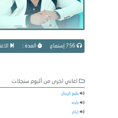
756 إستماع
المدة :
الاغني
اغاني اخرى من ألبوم سنجلات
طبع الرجال
كده
ايام