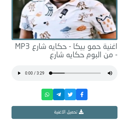
اغنية حمو بيكا -
حكايه شارع
MP3
- من البوم
حكايه شارع
تحميل الاغنية