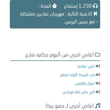
1,239 إستماع
المدة :
الاغنية التالية : مهرجان تعابين متشكلة
- مع حسن البرنس
اغاني اخرى من ألبوم حكايه شارع
انتي تفاحة
باب اليسط الليله اتقفل
اجيال طالعين
الي جاي كله لوحدي
اغاني أخرى لـ حمو بيكا