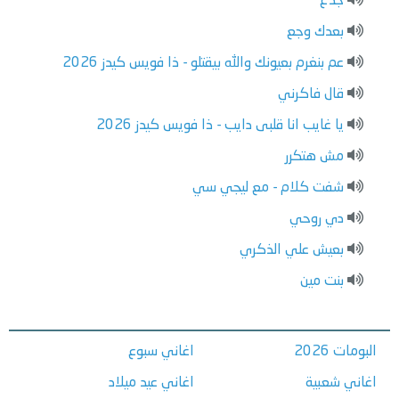
جدع
بعدك وجع
عم بنغرم بعيونك والله بيقتلو - ذا فويس كيدز 2026
قال فاكرني
يا غايب انا قلبى دايب - ذا فويس كيدز 2026
مش هتكرر
شفت كلام - مع ليجي سي
دي روحي
بعيش علي الذكري
بنت مين
البومات 2026
اغاني سبوع
اغاني شعبية
اغاني عيد ميلاد