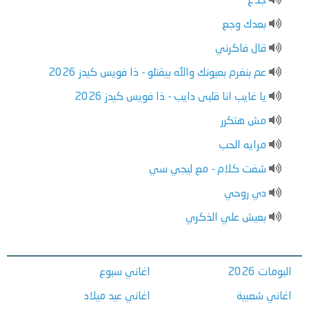
جدع
بعدك وجع
قال فاكرني
عم بنغرم بعيونك والله بيقتلو - ذا فويس كيدز 2026
يا غايب انا قلبى دايب - ذا فويس كيدز 2026
مش هتكرر
مرايه الحب
شفت كلام - مع ليجي سي
دي روحي
بعيش علي الذكري
البومات 2026
اغاني سبوع
اغاني شعبية
اغاني عيد ميلاد