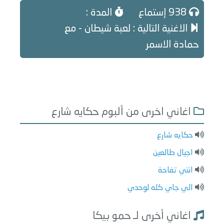
938 إستماع
المدة :
الاغنية التالية : لعبة شيطان - مع
حمادة الاسمر
اغاني اخرى من ألبوم حكايه شارع
حكايه شارع
اجيال طالعين
انتي تفاحة
الي جاي كله لوحدي
اغاني أخرى لـ حمو بيكا