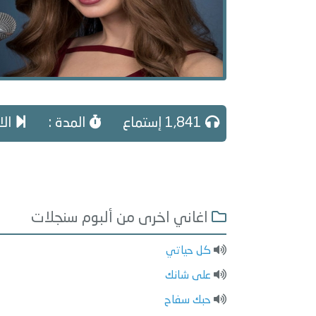
1,841 إستماع
المدة :
الا
اغاني اخرى من ألبوم سنجلات
كل حياتي
على شانك
حبك سفاح