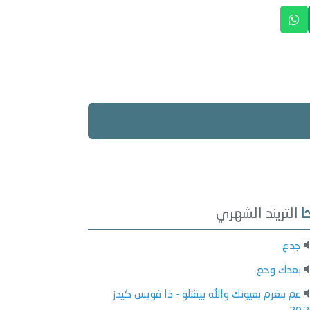
التريند الشهري
جدع
بعدك وجع
عم بنغرم بعيونك والله بيقتلو - ذا فويس كيدز