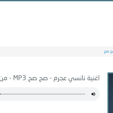
 صح
اغنية نانسي عجرم -
صح صح
MP3 - من البوم