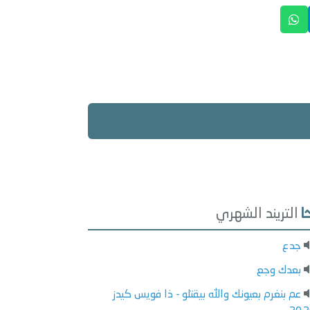
التريند الشهري
جدع
بعدك وجع
عم بنغرم بعيونك والله بيقتلو - ذا فويس كيدز