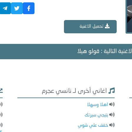
تحميل الاغنية
اغنية التالية : قولو هيلا
اغاني أخرى لـ نانسي عجرم
اهلا وسهلا
بتيجي سيرتك
خفف علي شوي