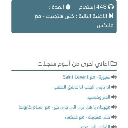
448 إستماع
المدة :
الاغنية التالية : خش هتجيبك - مع
فليكس
اغاني اخرى من ألبوم سنجلات
سنيورة - مع Saint Levant
انا يابني الجلب انا عاشق الشغب
المتر وخمسين
مهرجان يا هل تري الي جاي خير - مع اسلام كابونجا
خش هتجيبك - مع فليكس
القناص الي معمر