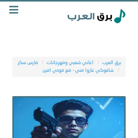
برق العرب
اغاني شعبي ومهرجانات
فارس سكر
شافوكي غاروا مني - مع مودي امين