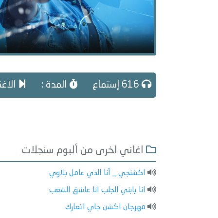
616 إستماع
المدة :
الاغن
اغاني اخرى من ألبوم سنجلات
اكشنجي _ أنا الذي عامل بلاوي
انا يابني الجلب انا عاشق الشغب
مهرجان اكشن جاي اتعارك