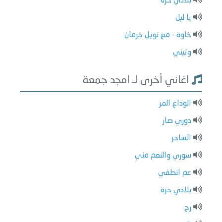
بلادي حرة
يا ليل
خاوة - مع نويل خرمان
وتيني
اغاني أخرى لـ امجد جمعة
الوداع المر
دوري صار
الساحر
سوري والنعم مني
عم انطفي
بلادي حرة
رح