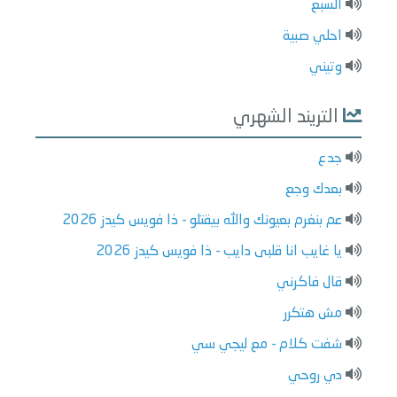
السبع
احلي صبية
وتيني
التريند الشهري
جدع
بعدك وجع
عم بنغرم بعيونك والله بيقتلو - ذا فويس كيدز 2026
يا غايب انا قلبى دايب - ذا فويس كيدز 2026
قال فاكرني
مش هتكرر
شفت كلام - مع ليجي سي
دي روحي